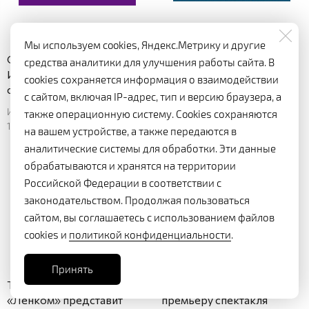
Мы используем cookies, Яндекс.Метрику и другие
Слышится как не пишется:
В «Ленкоме» пройдет
средства аналитики для улучшения работы сайта. В
Игорь Миркурбанов
премьера спектакля
cookies сохраняется информация о взаимодействии
смешал Гоголя с Линчем
«ГоГоЛьИЛиАДА»
с сайтом, включая IP-адрес, тип и версию браузера, а
Известия
газета «Культура»
также операционную систему. Cookies сохраняются
15 марта 2025
14 марта 2025
на вашем устройстве, а также передаются в
аналитические системы для обработки. Эти данные
обрабатываются и хранятся на территории
Российской Федерации в соответствии с
законодательством. Продолжая пользоваться
сайтом, вы соглашаетесь с использованием файлов
cookies и
политикой конфиденциальности
.
Принять
Театральная исповедь:
В «Ленкоме» покажут
«Ленком» представит
премьеру спектакля