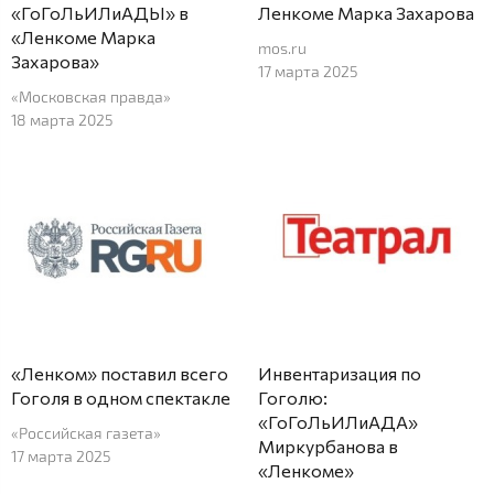
«ГоГоЛьИЛиАДЫ» в
Ленкоме Марка Захарова
«Ленкоме Марка
mos.ru
Захарова»
17 марта 2025
«Московская правда»
18 марта 2025
«Ленком» поставил всего
Инвентаризация по
Гоголя в одном спектакле
Гоголю:
«ГоГоЛьИЛиАДА»
«Российская газета»
Миркурбанова в
17 марта 2025
«Ленкоме»