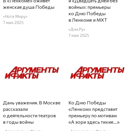
В «Ленкоме» оживёт
и «Двадцать дней без
женская душа Победы
войны»: премьеры
ко Дню Победы
«Нота Миру»
в Ленкоме и МХТ
7 мая 2025
«Дни.Ру»
7 мая 2025
Дань уважения. В Москве
Ко Дню Победы
рассказали
«Ленком» представит
о деятельности театров
премьеру по мотивам
в годы войны
«А зори здесь тихие…»