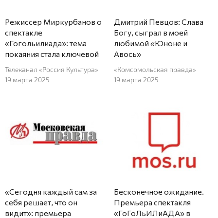
Режиссер Миркурбанов о
Дмитрий Певцов: Слава
спектакле
Богу, сыграл в моей
«Гогольилиада»: тема
любимой «Юноне и
покаяния стала ключевой
Авось»
Телеканал «Россия Культура»
«Комсомольская правда»
19 марта 2025
19 марта 2025
«Сегодня каждый сам за
Бесконечное ожидание.
себя решает, что он
Премьера спектакля
видит»: премьера
«ГоГоЛьИЛиАДА» в