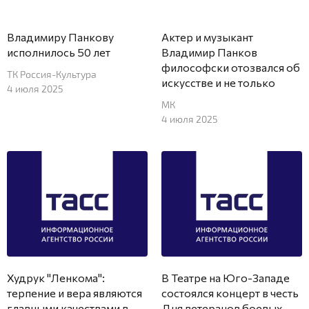
Владимиру Панкову
Актер и музыкант
исполнилось 50 лет
Владимир Панков
философски отозвался об
ТК Россия-Культура
искусстве и не только
4 июля 2025
МК
4 июля 2025
Худрук "Ленкома":
В Театре на Юго-Западе
терпение и вера являются
состоялся концерт в честь
главными качествами в
Дня ветеранов боевых