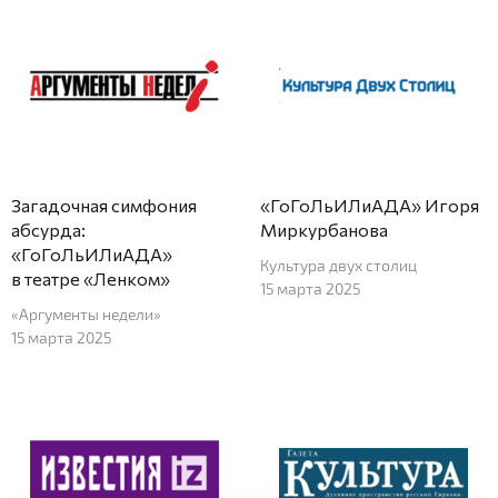
Загадочная симфония
«ГоГоЛьИЛиАДА» Игоря
абсурда:
Миркурбанова
«ГоГоЛьИЛиАДА»
Культура двух столиц
в театре «Ленком»
15 марта 2025
«Аргументы недели»
15 марта 2025