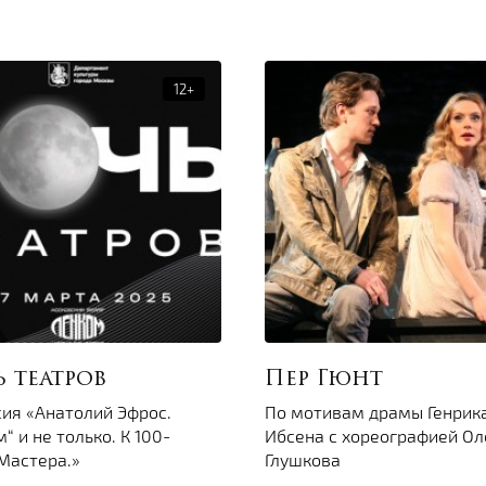
 театров
Пер Гюнт
сия «Анатолий Эфрос.
По мотивам драмы Генрик
“ и не только. К 100-
Ибсена с хореографией Ол
Мастера.»
Глушкова