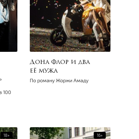
Дона Флор и два
её мужа
ь
По роману Жоржи Амаду
з 100