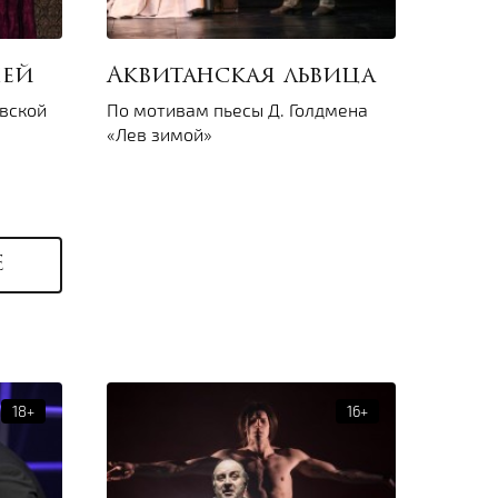
шей
Аквитанская львица
вской
По мотивам пьесы Д. Голдмена
«Лев зимой»
Е