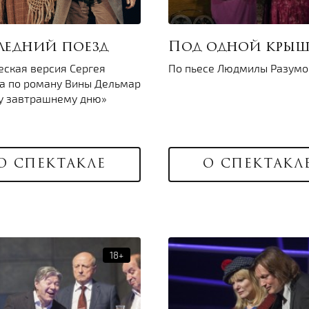
ледний поезд
Под одной кры
еская версия Сергея
По пьесе Людмилы Разумо
а по роману Вины Дельмар
у завтрашнему дню»
О СПЕКТАКЛЕ
О СПЕКТАКЛ