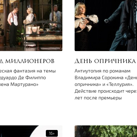
д миллионеров
День опричника
еская фантазия на темы
Антиутопия по романам
Эдуардо Де Филиппо
Владимира Сорокина «Ден
ена Мартурано»
опричника» и «Теллурия».
Действие происходит чере
лет после премьеры