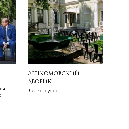
Ленкомовский
дворик
ния
35 лет спустя...
о