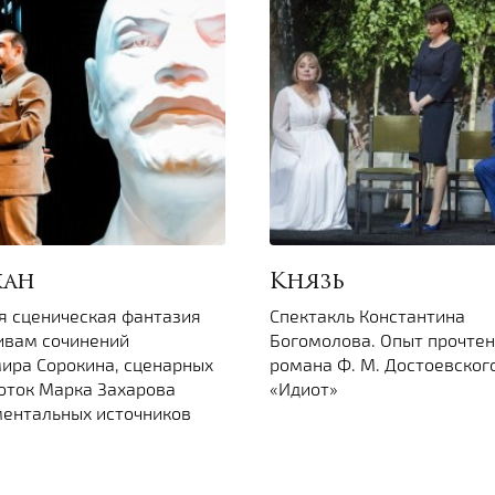
кан
Князь
я сценическая фантазия
Спектакль Константина
ивам сочинений
Богомолова. Опыт прочте
ира Сорокина, сценарных
романа Ф. М. Достоевског
оток Марка Захарова
«Идиот»
ментальных источников