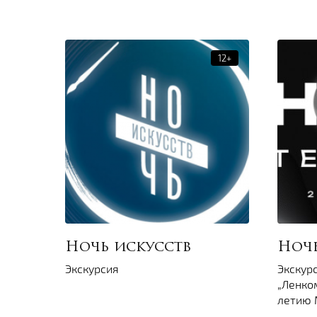
Ночь искусств
Ночь
Экскурсия
Экскур
„Ленком
летию 