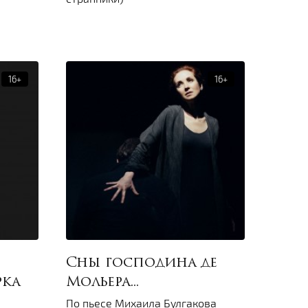
Сны господина де
рка
Мольера...
По пьесе Михаила Булгакова