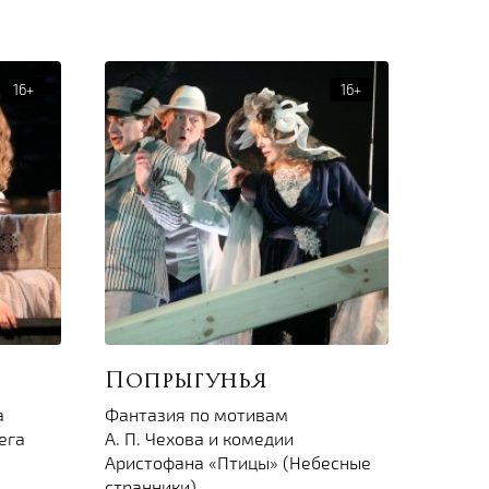
Попрыгунья
а
Фантазия по мотивам
ега
А. П. Чехова и комедии
Аристофана «Птицы» (Небесные
странники)