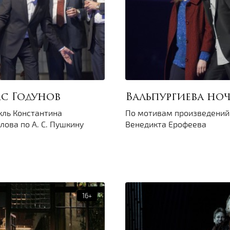
с Годунов
Вальпургиева но
кль Константина
По мотивам произведений
лова по А. С. Пушкину
Венедикта Ерофеева