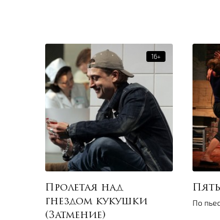
Пролетая над
Пять
гнездом кукушки
По пье
(Затмение)