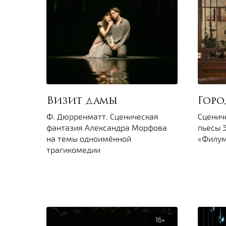
Визит дамы
Горо
Ф. Дюрренматт. Сценическая
Сценич
фантазия Александра Морфова
пьесы 
на темы одноимённой
«Филум
трагикомедии