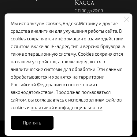
Касса
С 11:00 до 20:00
перерыв с 14:00 до 15:00
без выходных
Мы используем cookies, Яндекс.Метрику и другие
+7 (495) 699-07-08
средства аналитики для улучшения работы сайта. В
kassalenkom@yandex.ru
cookies сохраняется информация о взаимодействии
Администрация
с сайтом, включая IP-адрес, тип и версию браузера, а
+7 (495) 699-19-92
также операционную систему. Cookies сохраняются
lenkom.adm@yandex.ru
на вашем устройстве, а также передаются в
с 10:00 до 18:00
аналитические системы для обработки. Эти данные
Справочная:
обрабатываются и хранятся на территории
+7 (495) 699-96-68
Российской Федерации в соответствии с
законодательством. Продолжая пользоваться
сайтом, вы соглашаетесь с использованием файлов
cookies и
политикой конфиденциальности
.
Принять
Сайт разработан в
Stanley Group
, 2025.