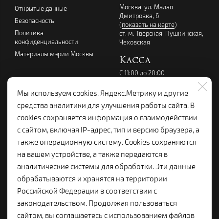
Москва, ул. Малая
Открытые данные
Дмитровка, 6
Безопасность
(
показать на карте
)
Политика
ст. м. Тверская, Пушкинская,
конфиденциальности
Чеховская
Материалы мэрии Москвы
Касса
С 11:00 до 20:00
перерыв с 14:00 до 15:00
без выходных
Мы используем cookies, Яндекс.Метрику и другие
+7 (495) 699-07-08
средства аналитики для улучшения работы сайта. В
kassalenkom@yandex.ru
cookies сохраняется информация о взаимодействии
Администрация
с сайтом, включая IP-адрес, тип и версию браузера, а
+7 (495) 699-19-92
также операционную систему. Cookies сохраняются
lenkom.adm@yandex.ru
на вашем устройстве, а также передаются в
с 10:00 до 18:00
аналитические системы для обработки. Эти данные
Справочная:
обрабатываются и хранятся на территории
+7 (495) 699-96-68
Российской Федерации в соответствии с
законодательством. Продолжая пользоваться
сайтом, вы соглашаетесь с использованием файлов