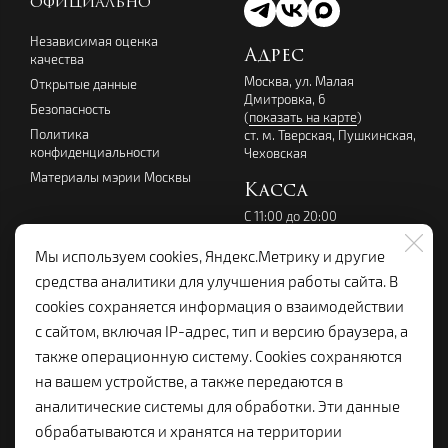
ОФИЦИАЛЬНО
Независимая оценка
Адрес
качества
Москва, ул. Малая
Открытые данные
Дмитровка, 6
Безопасность
(
показать на карте
)
Политика
ст. м. Тверская, Пушкинская,
конфиденциальности
Чеховская
Материалы мэрии Москвы
Касса
С 11:00 до 20:00
перерыв с 14:00 до 15:00
без выходных
Мы используем cookies, Яндекс.Метрику и другие
+7 (495) 699-07-08
средства аналитики для улучшения работы сайта. В
kassalenkom@yandex.ru
cookies сохраняется информация о взаимодействии
Администрация
с сайтом, включая IP-адрес, тип и версию браузера, а
+7 (495) 699-19-92
также операционную систему. Cookies сохраняются
lenkom.adm@yandex.ru
на вашем устройстве, а также передаются в
с 10:00 до 18:00
аналитические системы для обработки. Эти данные
Справочная:
обрабатываются и хранятся на территории
+7 (495) 699-96-68