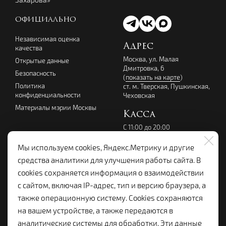
ОФИЦИАЛЬНО
Независимая оценка
Адрес
качества
Москва, ул. Малая
Открытые данные
Дмитровка, 6
Безопасность
(
показать на карте
)
Политика
ст. м. Тверская, Пушкинская,
конфиденциальности
Чеховская
Материалы мэрии Москвы
Касса
С 11:00 до 20:00
перерыв с 14:00 до 15:00
без выходных
Мы используем cookies, Яндекс.Метрику и другие
+7 (495) 699-07-08
средства аналитики для улучшения работы сайта. В
kassalenkom@yandex.ru
cookies сохраняется информация о взаимодействии
Администрация
с сайтом, включая IP-адрес, тип и версию браузера, а
+7 (495) 699-19-92
также операционную систему. Cookies сохраняются
lenkom.adm@yandex.ru
на вашем устройстве, а также передаются в
с 10:00 до 18:00
аналитические системы для обработки. Эти данные