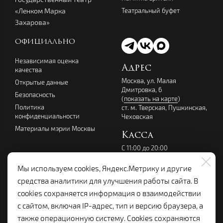
Театральный буфет
«Ленком Марка
Захарова»
ОФИЦИАЛЬНО
Независимая оценка
Адрес
качества
Москва, ул. Малая
Открытые данные
Дмитровка, 6
Безопасность
(
показать на карте
)
Политика
ст. м. Тверская, Пушкинская,
конфиденциальности
Чеховская
Материалы мэрии Москвы
Касса
С 11:00 до 20:00
перерыв с 14:00 до 15:00
без выходных
Мы используем cookies, Яндекс.Метрику и другие
+7 (495) 699-07-08
средства аналитики для улучшения работы сайта. В
kassalenkom@yandex.ru
cookies сохраняется информация о взаимодействии
Администрация
с сайтом, включая IP-адрес, тип и версию браузера, а
+7 (495) 699-19-92
также операционную систему. Cookies сохраняются