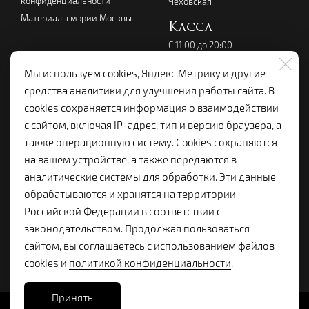
конфиденциальности
Чеховская
Материалы мэрии Москвы
Касса
С 11:00 до 20:00
перерыв с 14:00 до 15:00
без выходных
Мы используем cookies, Яндекс.Метрику и другие
+7 (495) 699-07-08
средства аналитики для улучшения работы сайта. В
kassalenkom@yandex.ru
cookies сохраняется информация о взаимодействии
Администрация
с сайтом, включая IP-адрес, тип и версию браузера, а
+7 (495) 699-19-92
также операционную систему. Cookies сохраняются
lenkom.adm@yandex.ru
на вашем устройстве, а также передаются в
с 10:00 до 18:00
аналитические системы для обработки. Эти данные
Справочная:
обрабатываются и хранятся на территории
+7 (495) 699-96-68
Российской Федерации в соответствии с
законодательством. Продолжая пользоваться
сайтом, вы соглашаетесь с использованием файлов
cookies и
политикой конфиденциальности
.
Принять