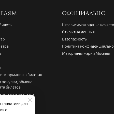
ТЕЛЯМ
ОФИЦИАЛЬНО
 билеты
Независимая оценка качест
Открытые данные
уар
Безопасность
еатра
Политика конфиденциально
е
Материалы мэрии Москвы
и
 информация о билетах
 покупки, обмена
ата билетов
 посещения театра
 зрителя
а аналитики для
льный буфет
ия о