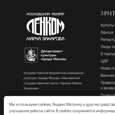
ЗРИ
Купить
Афиша
Реперт
Люди т
О театр
ЦДР
Новост
Государственное бюджетное учреждение
Важная
культуры города Москвы «Московский
Правила
государственный театр «Ленком Марка
и возвр
Захарова»
Правила
Памятка
Мы используем cookies, Яндекс.Метрику и другие средств
Театра
улучшения работы сайта. В cookies сохраняется информац