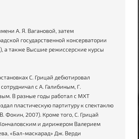
ени А. Я. Вагановой, затем
адской государственной консерватории
4), а также Высшие режиссерские курсы
остановках С. Грицай дебютировал
отрудничал с А. Галибиным, Г.
вым. В разные годы работал с МХТ
 Создал пластическую партитуру к спектаклю
. Фокин, 2007). Кроме того, С. Грицай
 Кончаловским и дирижером Валерием
ева, «Бал-маскарад» Дж. Верди