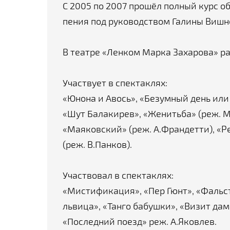
С 2005 по 2007 прошёл полный курс об
пения под руководством Галины Вишн
В театре «Ленком Марка Захарова» раб
Участвует в спектаклях:
«Юнона и Авось», «Безумный день или
«Шут Балакирев», «Женитьба» (реж. М.
«Маяковский» (реж. А.Франдетти), «
(реж. В.Панков).
Участвовал в спектаклях:
«Мистификация», «Пер Гюнт», «Фальс
львица», «Танго бабушки», «Визит дам
«Последний поезд» реж. А.Яковлев.