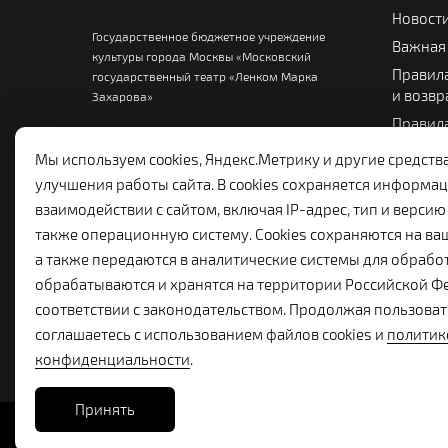
Новост
Государственное бюджетное учреждение
Важная
культуры города Москвы «Московский
Правила
государственный театр «Ленком Марка
и возвр
Захарова»
Правила
Памятка
Мы используем cookies, Яндекс.Метрику и другие средств
Театра
улучшения работы сайта. В cookies сохраняется информац
взаимодействии с сайтом, включая IP-адрес, тип и версию 
также операционную систему. Cookies сохраняются на ва
а также передаются в аналитические системы для обрабо
обрабатываются и хранятся на территории Российской Ф
соответствии с законодательством. Продолжая пользоват
соглашаетесь с использованием файлов cookies и
политик
конфиденциальности
.
Принять