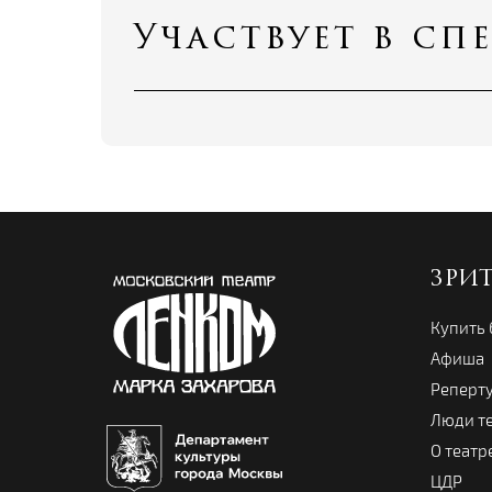
Участвует в сп
ЗРИ
Купить
Афиша
Реперт
Люди т
О театр
ЦДР