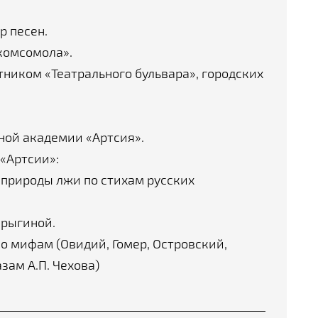
р песен.
комсомола».
ником «Театрального бульвара», городских
ной академии «Артсия».
 «Артсии»:
 природы лжи по стихам русских
Ярыгиной.
о мифам (Овидий, Гомер, Островский,
зам А.П. Чехова)