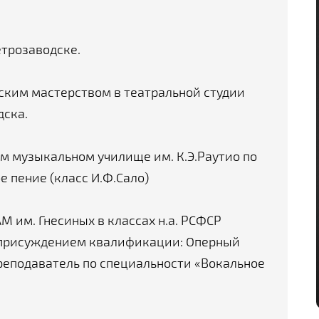
етрозаводске.
ским мастерством в театральной студии
дска.
ом музыкальном училище им. К.Э.Раутио по
 пение (класс И.Ф.Сало)
АМ им. Гнесиных в классах н.а. РСФСР
 с присуждением квалификации: Оперный
реподаватель по специальности «Вокальное