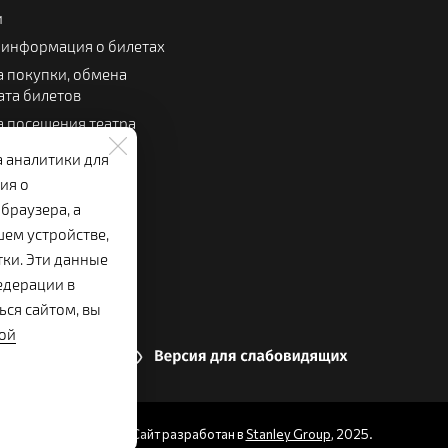
и
 информация о билетах
 покупки, обмена
ата билетов
 посещения театра
 зрителя
а аналитики для
льный буфет
ия о
браузера, а
шем устройстве,
тки. Эти данные
едерации в
ься сайтом, вы
ой
Сайт разработан в
Stanley Group
, 2025.