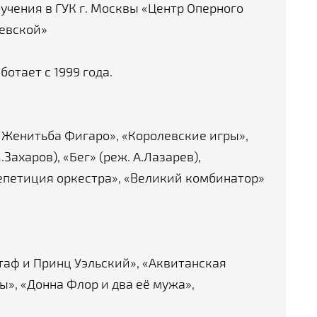
учения в ГУК г. Москвы «Центр Оперного
евской»
отает с 1999 года.
 Женитьба Фигаро», «Королевские игры»,
Захаров), «Бег» (реж. А.Лазарев),
Репетиция оркестра», «Великий комбинатор»
таф и Принц Уэльский», «Аквитанская
ы», «Донна Флор и два её мужа»,