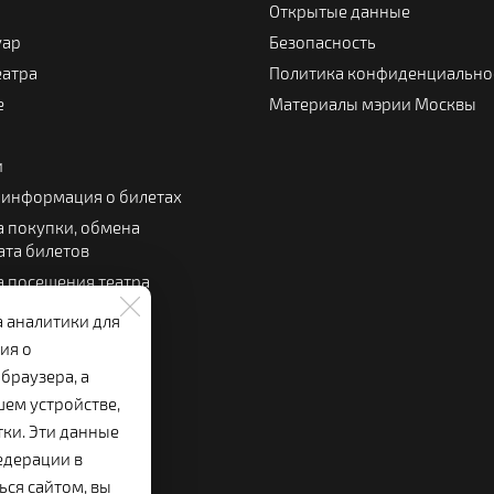
Открытые данные
уар
Безопасность
еатра
Политика конфиденциально
е
Материалы мэрии Москвы
и
 информация о билетах
 покупки, обмена
ата билетов
 посещения театра
 зрителя
а аналитики для
льный буфет
ия о
браузера, а
шем устройстве,
тки. Эти данные
едерации в
ься сайтом, вы