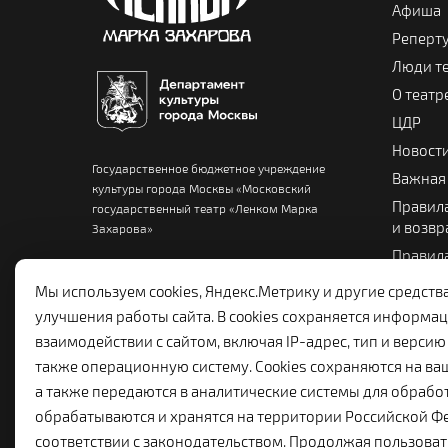
Афиша
Реперт
Люди т
О театр
ЦДР
Новост
Государственное бюджетное учреждение
Важная
культуры города Москвы «Московский
Правила
государственный театр «Ленком Марка
и возвр
Захарова»
Правила
Памятка
Мы используем cookies, Яндекс.Метрику и другие средств
Театра
улучшения работы сайта. В cookies сохраняется информац
взаимодействии с сайтом, включая IP-адрес, тип и версию 
также операционную систему. Cookies сохраняются на ва
а также передаются в аналитические системы для обрабо
обрабатываются и хранятся на территории Российской Ф
соответствии с законодательством. Продолжая пользоват