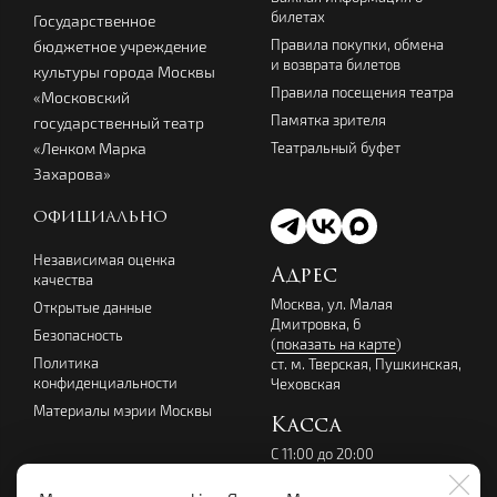
билетах
Государственное
Правила покупки, обмена
бюджетное учреждение
и возврата билетов
культуры города Москвы
Правила посещения театра
«Московский
Памятка зрителя
государственный театр
Театральный буфет
«Ленком Марка
Захарова»
ОФИЦИАЛЬНО
Независимая оценка
Адрес
качества
Москва, ул. Малая
Открытые данные
Дмитровка, 6
Безопасность
(
показать на карте
)
Политика
ст. м. Тверская, Пушкинская,
конфиденциальности
Чеховская
Материалы мэрии Москвы
Касса
С 11:00 до 20:00
перерыв с 14:00 до 15:00
без выходных