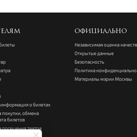
ТЕЛЯМ
ОФИЦИАЛЬНО
 билеты
Независимая оценка качест
Открытые данные
уар
Безопасность
еатра
Политика конфиденциально
е
Материалы мэрии Москвы
и
 информация о билетах
 покупки, обмена
ата билетов
 посещения театра
 зрителя