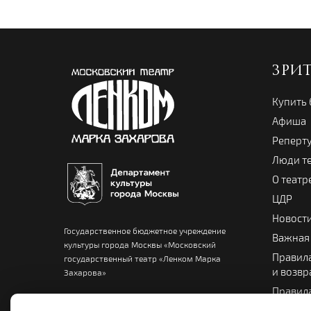
ЗРИ
Купить
Афиша
Реперт
Люди т
О театр
ЦДР
Новост
Государственное бюджетное учреждение
Важная
культуры города Москвы «Московский
Правила
государственный театр «Ленком Марка
и возвр
Захарова»
Правила
Памятка