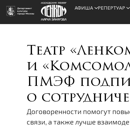
АФИША
РЕПЕРТУАР
Театр «Ленко
и «Комсомол
ПМЭФ подпи
о сотрудниче
Договоренности помогут повыс
связи, а также лучше взаимоде