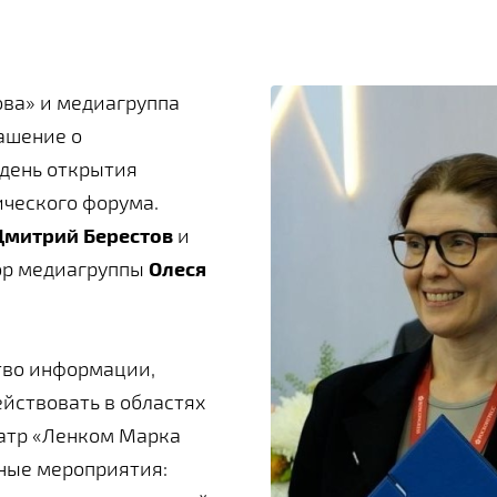
ва» и медиагруппа
ашение о
 день открытия
ческого форума.
Дмитрий Берестов
и
ор медиагруппы
Олеся
тво информации,
ействовать в областях
еатр «Ленком Марка
ные мероприятия: