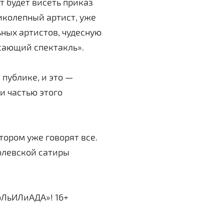
ут будет висеть приказ
ликолепный артист, уже
ьных артистов, чудесную
ясающий спектакль».
публике, и это —
ли частью этого
тором уже говорят все.
голевской сатиры
ЛьИЛиАДА»! 16+