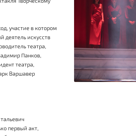
ектакля Творческому
од, участие в котором
й деятель искусств
оводитель театра,
ладимир Панков,
идент театра,
арк Варшавер
итальевич
ко первый акт,