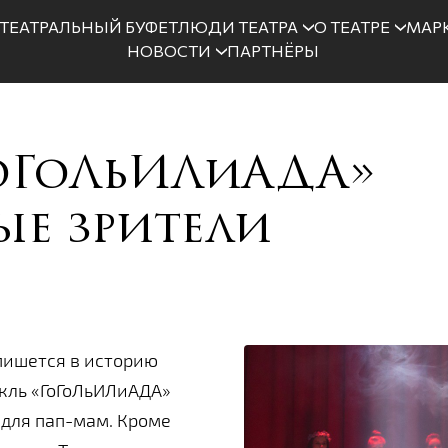
ТЕАТРАЛЬНЫЙ БУФЕТ
ЛЮДИ ТЕАТРА
О ТЕАТРЕ
МАРК
НОВОСТИ
ПАРТНЁРЫ
ГоГоЛьИЛиАДА»
ые зрители
впишется в историю
акль «ГоГоЛьИЛиАДА»
 для пап-мам. Кроме