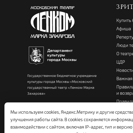
ЗРИ
Купить
Афиша
Реперт
Люди т
О театр
ЦДР
Новост
Государственное бюджетное учреждение
Важная
культуры города Москвы «Московский
Правила
государственный театр «Ленком Марка
и возвр
Захарова»
Правила
Памятка
Мы используем cookies, Яндекс.Метрику и другие средств
Театра
улучшения работы сайта. В cookies сохраняется информац
взаимодействии с сайтом, включая IP-адрес, тип и версию 