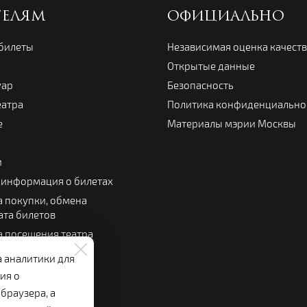
ТЕЛЯМ
ОФИЦИАЛЬНО
 билеты
Независимая оценка качест
Открытые данные
уар
Безопасность
еатра
Политика конфиденциально
е
Материалы мэрии Москвы
и
 информация о билетах
 покупки, обмена
ата билетов
 посещения театра
 зрителя
а аналитики для
льный буфет
ия о
браузера, а