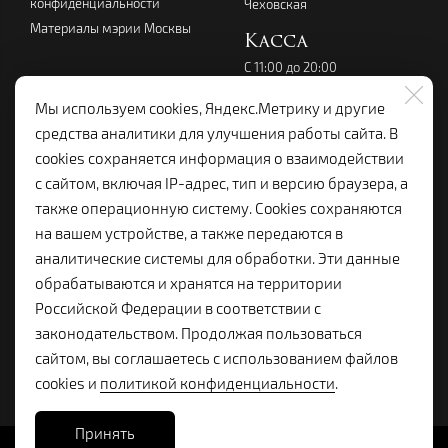
конфиденциальности
Чеховская
Материалы мэрии Москвы
Касса
С 11:00 до 20:00
перерыв с 14:00 до 15:00
без выходных
Мы используем cookies, Яндекс.Метрику и другие
+7 (495) 699-07-08
средства аналитики для улучшения работы сайта. В
kassalenkom@yandex.ru
cookies сохраняется информация о взаимодействии
Администрация
с сайтом, включая IP-адрес, тип и версию браузера, а
+7 (495) 699-19-92
также операционную систему. Cookies сохраняются
lenkom.adm@yandex.ru
на вашем устройстве, а также передаются в
с 10:00 до 18:00
аналитические системы для обработки. Эти данные
Справочная:
обрабатываются и хранятся на территории
+7 (495) 699-96-68
Российской Федерации в соответствии с
законодательством. Продолжая пользоваться
сайтом, вы соглашаетесь с использованием файлов
cookies и
политикой конфиденциальности
.
Принять