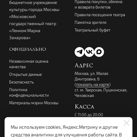
Правила покупки, обмена
бюджетное учреждение
и возврата билетов
культуры города Москвы
Правила посещения театра
«Московский
Памятка зрителя
государственный театр
Театральный буфет
«Ленком Марка
Захарова»
ОФИЦИАЛЬНО
Независимая оценка
Адрес
качества
Москва, ул. Малая
Открытые данные
Дмитровка, 6
Безопасность
(
показать на карте
)
Политика
ст. м. Тверская, Пушкинская,
конфиденциальности
Чеховская
Материалы мэрии Москвы
Касса
С 11:00 до 20:00
перерыв с 14:00 до 15:00
без выходных
Мы используем cookies, Яндекс.Метрику и другие
+7 (495) 699-07-08
средства аналитики для улучшения работы сайта. В
kassalenkom@yandex.ru