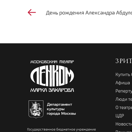
День рождения Александра Абдул
ЗРИ
Купить
Афиша
Реперт
Люди т
О театр
ЦДР
Новост
Государственное бюджетное учреждение