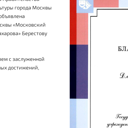
ьтуры города Москвы
 объявлена
осквы «Московский
ахарова» Берестову
ем с заслуженной
ных достижений,