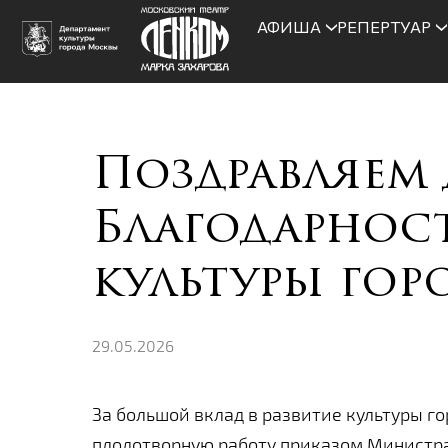
АФИША
РЕПЕРТУАР
Поздравляем 
Благодарнос
культуры го
29.05.2026
За большой вклад в развитие культуры г
плодотворную работу приказом Министр