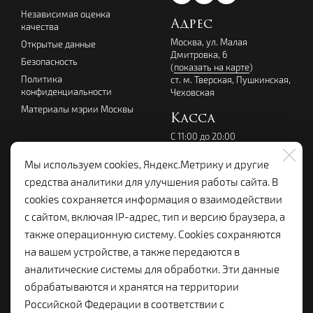
Независимая оценка
Адрес
качества
Москва, ул. Малая
Открытые данные
Дмитровка, 6
Безопасность
(
показать на карте
)
Политика
ст. м. Тверская, Пушкинская,
конфиденциальности
Чеховская
Материалы мэрии Москвы
Касса
С 11:00 до 20:00
перерыв с 14:00 до 15:00
без выходных
Мы используем cookies, Яндекс.Метрику и другие
+7 (495) 699-07-08
средства аналитики для улучшения работы сайта. В
kassalenkom@yandex.ru
cookies сохраняется информация о взаимодействии
Администрация
с сайтом, включая IP-адрес, тип и версию браузера, а
+7 (495) 699-19-92
также операционную систему. Cookies сохраняются
lenkom.adm@yandex.ru
на вашем устройстве, а также передаются в
с 10:00 до 18:00
аналитические системы для обработки. Эти данные
Справочная:
обрабатываются и хранятся на территории
+7 (495) 699-96-68
Российской Федерации в соответствии с