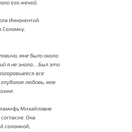
ало его женой.
мола Иннокентий
ю Соломку.
овича, мне было около
ий я не знала… Был это
разгоравшееся все
 глубокая любовь, мое
позже.
Суламифь Михайловне
 согласие. Она
ой соломкой,