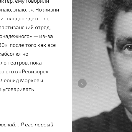
актер, ему говорили
 знаю, знаю…». Но жизни
 голодное детство,
партизанский отряд,
гонадежного» — из-за
30», после того как все
 «абсолютно
ло театров, пока
а его в «Ревизоре»
 Леонид Марковы.
и уговаривать
вский… Я его первый