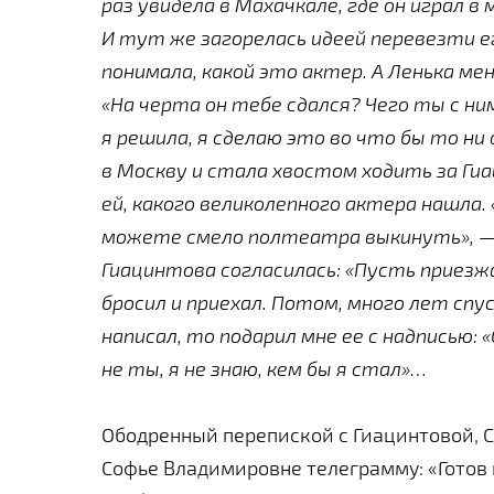
раз увидела в Махачкале, где он играл 
И тут же загорелась идеей перевезти ег
понимала, какой это актер. А Ленька ме
«На черта он тебе сдался? Чего ты с ни
я решила, я сделаю это во что бы то ни
в Москву и стала хвостом ходить за Ги
ей, какого великолепного актера нашла. 
можете смело полтеатра выкинуть», — 
Гиацинтова согласилась: «Пусть приезж
бросил и приехал. Потом, много лет спус
написал, то подарил мне ее с надписью: 
не ты, я не знаю, кем бы я стал»…
Ободренный перепиской с Гиацинтовой, 
Софье Владимировне телеграмму: «Готов 