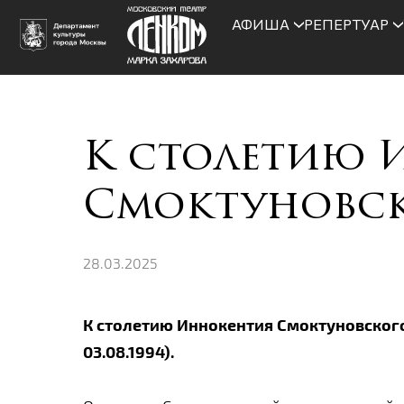
АФИША
РЕПЕРТУАР
К столетию 
Смоктуновс
28.03.2025
К столетию Иннокентия Смоктуновского 
03.08.1994).