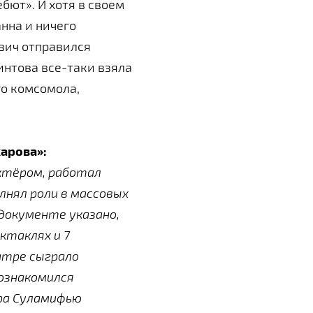
бют». И хотя в своем
нна и ничего
вич отправился
цинтова все-таки взяла
го комсомола,
арова»:
тёром, работал
полнял роли в массовых
документе указано,
ктаклях и 7
атре сыграло
познакомился
ра Суламифью