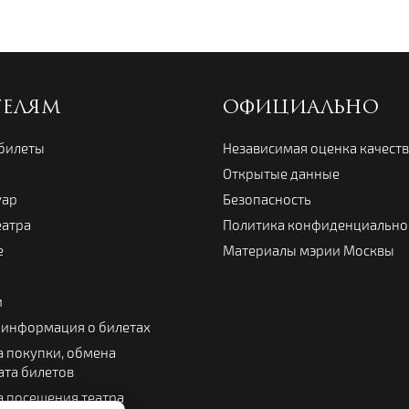
ТЕЛЯМ
ОФИЦИАЛЬНО
 билеты
Независимая оценка качест
Открытые данные
уар
Безопасность
еатра
Политика конфиденциально
е
Материалы мэрии Москвы
и
 информация о билетах
 покупки, обмена
ата билетов
 посещения театра