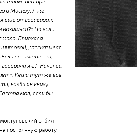
в местном театре.
о в Москву. Я же
ня еще отговаривал:
м возишься?» Но если
 стало. Приехала
ацинтовой, рассказывая
«Если возьмете его,
говорила я ей. Наконец
ает». Кеша тут же все
тя, когда он книгу
«Сестра моя, если бы
Смоктуновский отбил
на постоянную работу.