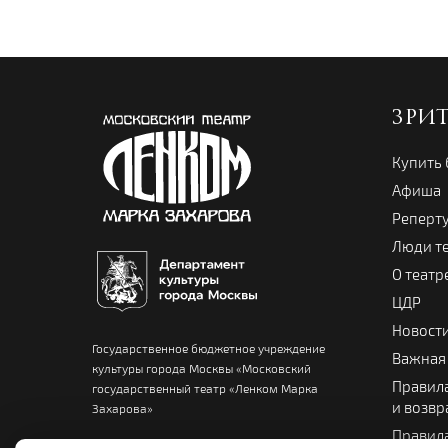
ЗРИ
Купить
Афиша
Реперт
Люди т
О театр
ЦДР
Новост
Государственное бюджетное учреждение
Важная
культуры города Москвы «Московский
Правила
государственный театр «Ленком Марка
и возвр
Захарова»
Правила