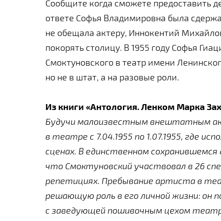
Сообщите когда сможете предоставить де
ответе Софья Владимировна была сдержа
не обещала актеру, Иннокентий Михайло
покорять столицу. В 1955 году Софья Гиа
Смоктуновского в театр имени Ленинско
но не в штат, а на разовые роли.
Из книги «Антология. Ленком Марка Зах
Будучи малоизвестным внештатным ак
в театре с 7.04.1955 по 1.07.1955, где ис
сценах. В единственном сохранившемся 
что Смоктуновский участвовал в 26 спе
репетициях. Пребывание артиста в те
решающую роль в его личной жизни: он 
с заведующей пошивочным цехом теат