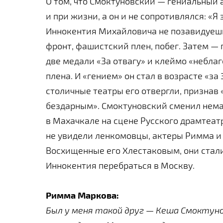
О том, что Смоктуновский — гениальный 
и при жизни, а он и не сопротивлялся: «Я
Иннокентия Михайловича не позавидуешь:
фронт, фашистский плен, побег. Затем — 
две медали «За отвагу» и клеймо «небла
плена. И «гением» он стал в возрасте «за 
столичные театры его отвергли, признав
бездарным». Смоктуновский сменил нема
в Махачкале на сцене Русского драмтеатр
не увидели ленкомовцы, актеры Римма и
Восхищенные его Хлестаковым, они стал
Иннокентия перебраться в Москву.
Римма Маркова:
Был у меня такой друг — Кеша Смоктуно