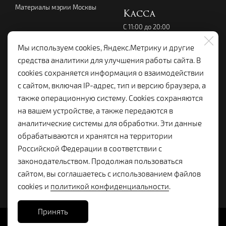
Материалы мэрии Москвы
Касса
С 11:00 до 20:00
перерыв с 14:00 до 15:00
без выходных
Мы используем cookies, Яндекс.Метрику и другие
+7 (495) 699-07-08
средства аналитики для улучшения работы сайта. В
kassalenkom@yandex.ru
cookies сохраняется информация о взаимодействии
Администрация
с сайтом, включая IP-адрес, тип и версию браузера, а
+7 (495) 699-19-92
также операционную систему. Cookies сохраняются
lenkom.adm@yandex.ru
на вашем устройстве, а также передаются в
с 10:00 до 18:00
аналитические системы для обработки. Эти данные
Справочная:
обрабатываются и хранятся на территории
+7 (495) 699-96-68
Российской Федерации в соответствии с
законодательством. Продолжая пользоваться
сайтом, вы соглашаетесь с использованием файлов
cookies и
политикой конфиденциальности
.
Принять
Сайт разработан в
Stanley Group
, 2025.