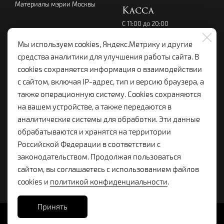
Материалы мэрии Москвы
Касса
С 11:00 до 20:00
перерыв с 14:00 до 15:00
без выходных
Мы используем cookies, Яндекс.Метрику и другие
+7 (495) 699-07-08
средства аналитики для улучшения работы сайта. В
kassalenkom@yandex.ru
cookies сохраняется информация о взаимодействии
Администрация
с сайтом, включая IP-адрес, тип и версию браузера, а
+7 (495) 699-19-92
также операционную систему. Cookies сохраняются
lenkom.adm@yandex.ru
на вашем устройстве, а также передаются в
с 10:00 до 18:00
аналитические системы для обработки. Эти данные
Справочная:
обрабатываются и хранятся на территории
+7 (495) 699-96-68
Российской Федерации в соответствии с
законодательством. Продолжая пользоваться
сайтом, вы соглашаетесь с использованием файлов
cookies и
политикой конфиденциальности
.
Принять
Сайт разработан в
Stanley Group
, 2025.