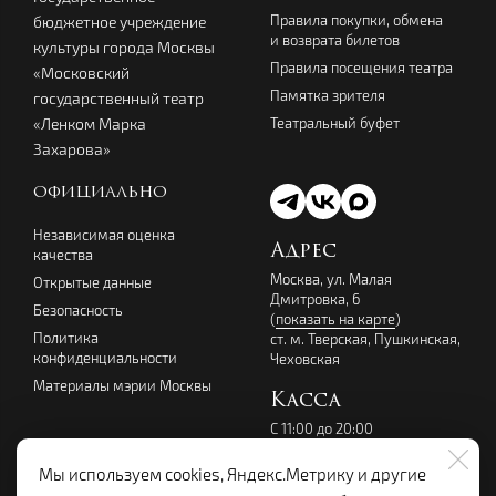
Правила покупки, обмена
бюджетное учреждение
и возврата билетов
культуры города Москвы
Правила посещения театра
«Московский
Памятка зрителя
государственный театр
Театральный буфет
«Ленком Марка
Захарова»
ОФИЦИАЛЬНО
Независимая оценка
Адрес
качества
Москва, ул. Малая
Открытые данные
Дмитровка, 6
Безопасность
(
показать на карте
)
Политика
ст. м. Тверская, Пушкинская,
конфиденциальности
Чеховская
Материалы мэрии Москвы
Касса
С 11:00 до 20:00
перерыв с 14:00 до 15:00
без выходных
Мы используем cookies, Яндекс.Метрику и другие
+7 (495) 699-07-08