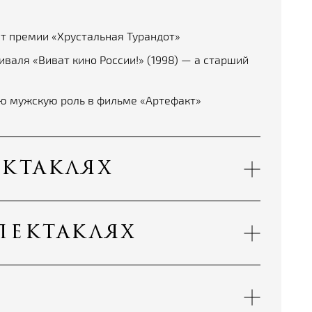
т премии «Хрустальная Турандот»
валя «Виват кино России!» (1998) — а старший
ю мужскую роль в фильме «Артефакт»
ектаклях
пектаклях