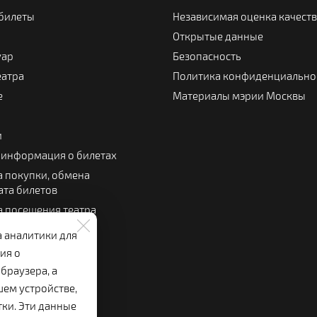
 билеты
Независимая оценка качест
Открытые данные
уар
Безопасность
еатра
Политика конфиденциально
е
Материалы мэрии Москвы
и
 информация о билетах
 покупки, обмена
ата билетов
 посещения театра
 зрителя
а аналитики для
льный буфет
ия о
браузера, а
шем устройстве,
тки. Эти данные