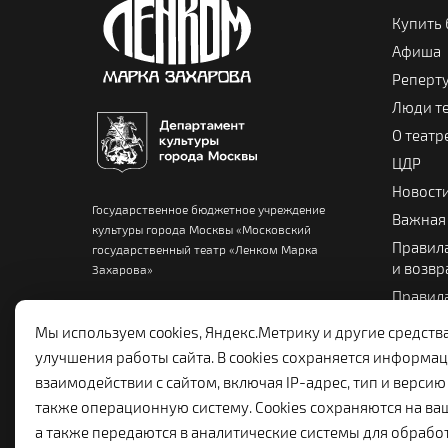
Купить
Афиша
Реперт
Люди т
О театр
ЦДР
Новост
Государственное бюджетное учреждение
Важная
культуры города Москвы «Московский
Правила
государственный театр «Ленком Марка
и возвр
Захарова»
Правила
Памятка
Мы используем cookies, Яндекс.Метрику и другие средств
Театра
улучшения работы сайта. В cookies сохраняется информац
взаимодействии с сайтом, включая IP-адрес, тип и версию 
также операционную систему. Cookies сохраняются на ва
а также передаются в аналитические системы для обрабо