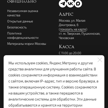
ОФИЦИАЛЬНО
Независимая оценка
Адрес
качества
Москва, ул. Малая
Открытые данные
Дмитровка, 6
Безопасность
(
показать на карте
)
Политика
ст. м. Тверская, Пушкинская,
конфиденциальности
Чеховская
Материалы мэрии Москвы
Касса
С 11:00 до 20:00
перерыв с 14:00 до 15:00
без выходных
Мы используем cookies, Яндекс.Метрику и другие
+7 (495) 699-07-08
средства аналитики для улучшения работы сайта. В
kassalenkom@yandex.ru
cookies сохраняется информация о взаимодействии
Администрация
с сайтом, включая IP-адрес, тип и версию браузера, а
+7 (495) 699-19-92
также операционную систему. Cookies сохраняются
lenkom.adm@yandex.ru
на вашем устройстве, а также передаются в
с 10:00 до 18:00
аналитические системы для обработки. Эти данные
Справочная:
обрабатываются и хранятся на территории
+7 (495) 699-96-68