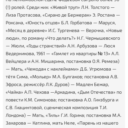
(!) ролей. Среди них: «Живой труп» Л.Н. Толстого —
Лиза Протасова, «Сирано де Бержерак» Э. Ростана —
Роксана, «Юность отцов» Б.Л. Горбатова — Маруся,
«Месяц в деревне» И.С. Тургенева — Верочка, «Новые
люди», по роману «Что делать?» Н.Г. Чернышевского
— Жюли, «Годы странствий» А.Н. Арбузова — Люся
Ведерникова, 1961 — «Гамлет из квартиры № 13» А.Л.
Вейцлера и А.Н. Мишарина, постановка О.Я. Ремеза)
— Мать, «Чемодан с наклейками» Д.Б. Угрюмова —
тётя Сима, «Мольер» М.А. Булгаков; постановка А.В.
Эфроса, режиссёр Л.К. Дуров) — Мадлен Бежар,
«Чайка» А.П. Чехова —Аркадина, «Дым Отечества» по
повести К.М. Симонова; постановка А.О. Гинзбурга и
С.В. Гиацинтовой, сценическая композиция Т.И.
Лондона) — Мать, «Тиль» Г.И. Горина; постановка М.А.
Захарова — Катлина, мать Неле, «Парень из нашего